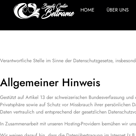
HOME
ÜBER UNS
Datenschutz
Verantwortliche Stelle im Sinne der Datenschutzgesetze, insbeso
Allgemeiner Hinweis
Gestützt auf Artikel 13 der schweizerischen Bundesverfassung und
Privatsphäre sowie auf Schutz vor Missbrauch ihrer persönlichen 
Daten vertraulich und entsprechend der gesetzlichen Datenschutzvo
In Zusammenarbeit mit unseren Hosting-Providern bemühen wir uns
Wir weisen darauf hin, dass die Datenübertragung im Internet (z.B