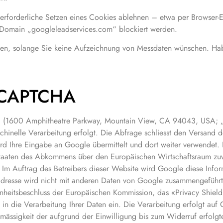
 erforderliche Setzen eines Cookies ablehnen – etwa per Browser-E
er Domain „googleleadservices.com“ blockiert werden.
ürfen, solange Sie keine Aufzeichnung von Messdaten wünschen. Ha
eCAPTCHA
 (1600 Amphitheatre Parkway, Mountain View, CA 94043, USA; „
hinelle Verarbeitung erfolgt. Die Abfrage schliesst den Versand d
 Ihre Eingabe an Google übermittelt und dort weiter verwendet. 
staaten des Abkommens über den Europäischen Wirtschaftsraum zuvo
Im Auftrag des Betreibers dieser Website wird Google diese Infor
Adresse wird nicht mit anderen Daten von Google zusammengeführt
enheitsbeschluss der Europäischen Kommission, das «Privacy Shiel
n die Verarbeitung Ihrer Daten ein. Die Verarbeitung erfolgt auf G
tmässigkeit der aufgrund der Einwilligung bis zum Widerruf erfolgt