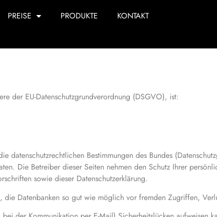
PREISE
PRODUKTE
KONTAKT
ndere der EU-Datenschutzgrundverordnung (DSGVO), ist:
 die datenschutzrechtlichen Bestimmungen des Bundes (Datenschutz
Daten. Die Betreiber dieser Seiten nehmen den Schutz Ihrer persön
rschriften sowie dieser Datenschutzerklärung.
, die Datenbanken so gut wie möglich vor fremden Zugriffen, Verl
. bei der Kommunikation per E-Mail) Sicherheitslücken aufweisen ka