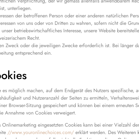
echtlichen Verpflichtung, der wir gemäss allenfalls anwendbarem R
t, unterliegen.
eressen der betroffenen Person oder einer anderen natürlichen Per
teressen von uns oder von Dritten zu wahren, sofern nicht die Gru
unser betriebswirtschaftliches Interesse, unsere Website bereitstel
weizerischem Recht.
gen Zweck oder die jeweiligen Zwecke erforderlich ist. Bei länger
beitung entsprechend ein.
ookies
ie es möglich machen, auf dem Endgerät des Nutzers spezifische, 
häufigkeit und Nutzeranzahl der Seiten zu ermitteln, Verhaltenswe
einer Browser-Sitzung gespeichert und können bei einem erneuten 
r die Annahme von Cookies verweigert.
nlinemarketing eingesetzten Cookies kann bei einer Vielzahl der D
eite
//www.youronlinechoices.com/
erklärt werden. Des Weiteren 