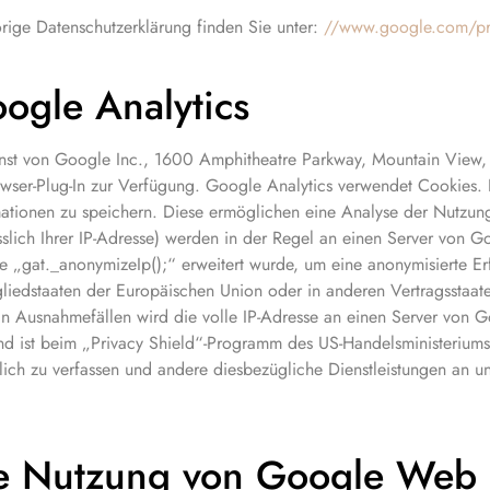
ge Datenschutzerklärung finden Sie unter:
//www.google.com/pr
ogle Analytics
st von Google Inc., 1600 Amphitheatre Parkway, Mountain View, 
wser-Plug-In zur Verfügung. Google Analytics verwendet Cookies. 
rmationen zu speichern. Diese ermöglichen eine Analyse der Nutz
esslich Ihrer IP-Adresse) werden in der Regel an einen Server von
„gat._anonymizeIp();“ erweitert wurde, um eine anonymisierte Erfa
tgliedstaaten der Europäischen Union oder in anderen Vertragssta
 in Ausnahmefällen wird die volle IP-Adresse an einen Server von
ist beim „Privacy Shield“-Programm des US-Handelsministeriums r
ich zu verfassen und andere diesbezügliche Dienstleistungen an un
ie Nutzung von Google Web 