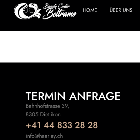
HOME
ÜBER UNS
Waschen, S
TERMIN ANFRAGE
Bahnhofstrasse 39,
8305 Dietlikon
+41 44 833 28 28
info@haarley.ch