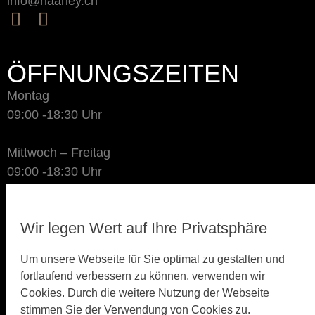
info@haarley.ch
ÖFFNUNGSZEITEN
Montag
09:00 -18:30 Uhr
Mittwoch – Freitag
09:00 -18:30 Uhr
Samstag
Wir legen Wert auf Ihre Privatsphäre
09:00 -14:00 Uhr
Um unsere Webseite für Sie optimal zu gestalten und
Sonntag-Dienstag
fortlaufend verbessern zu können, verwenden wir
Geschlossen
Cookies. Durch die weitere Nutzung der Webseite
stimmen Sie der Verwendung von Cookies zu.